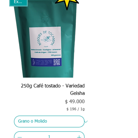
Exótico
m
o
250g Café tostado - Variedad
Geisha
Precio
$ 49.000
$ 196
/
1g
$
1
9
6