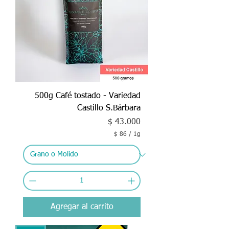
500g Café tostado - Variedad
Castillo S.Bárbara
Precio
$ 43.000
$ 86
/
1g
$
8
6
p
o
r
1
Agregar al carrito
G
r
a