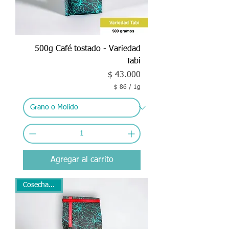
500g Café tostado - Variedad
Tabi
Precio
$ 43.000
$ 86
/
1g
$
8
6
p
o
r
1
Agregar al carrito
G
r
a
Cosecha 2026
m
o